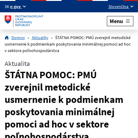
Preskočiť na hlavný obsah
SK
e-gov
Slovenčina
Menu
Domov
Aktuality
ŠTÁTNA POMOC: PMÚ zverejnil metodické
usmernenie k podmienkam poskytovania minimálnej pomoci ad hoc
v sektore poľnohospodárstva
Aktualita
ŠTÁTNA POMOC: PMÚ
zverejnil metodické
usmernenie k podmienkam
poskytovania minimálnej
pomoci ad hoc v sektore
poľnohospodárstva