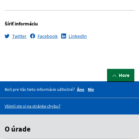
Šíriť informáciu
Twitter
Facebook
LinkedIn
Hore
Boli pre Vás tieto informácie užitočné?
Áno
Nie
Všimli ste si na stránke chybu?
O úrade