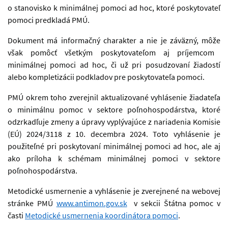
o stanovisko k minimálnej pomoci ad hoc, ktoré poskytovateľ
pomoci predkladá PMÚ.
Dokument má informačný charakter a nie je záväzný, môže
však pomôcť všetkým poskytovateľom aj príjemcom
minimálnej pomoci ad hoc, či už pri posudzovaní žiadostí
alebo kompletizácii podkladov pre poskytovateľa pomoci.
PMÚ okrem toho zverejnil aktualizované
vyhlásenie žiadateľa
o minimálnu pomoc v sektore poľnohospodárstva, ktoré
odzrkadľuje zmeny a úpravy vyplývajúce z nariadenia Komisie
(EÚ) 2024/3118 z 10. decembra 2024. Toto vyhlásenie je
použiteľné pri poskytovaní minimálnej pomoci ad hoc, ale aj
ako príloha k schémam minimálnej pomoci v sektore
poľnohospodárstva.
Metodické usmernenie a vyhlásenie je zverejnené na webovej
stránke PMÚ
www.antimon.gov.sk
v sekcii Štátna pomoc
v
časti
Metodické usmernenia koordinátora pomoci
.