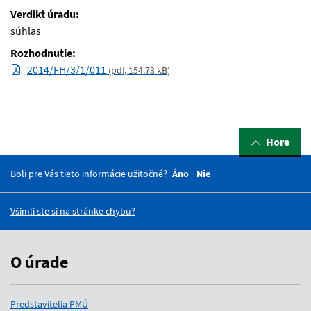
Verdikt úradu:
súhlas
Rozhodnutie:
2014/FH/3/1/011
(
pdf, 154.73 kB
)
Hore
Boli pre Vás tieto informácie užitočné?
Áno
Nie
Všimli ste si na stránke chybu?
O úrade
Predstavitelia PMÚ