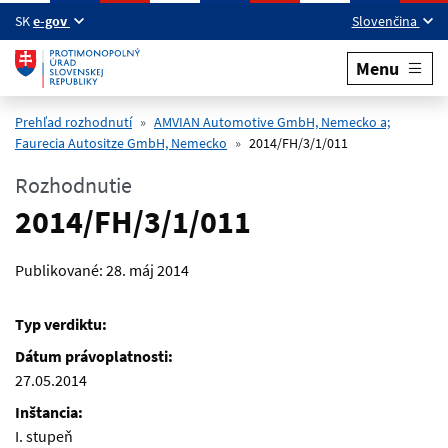
Preskočiť na hlavný obsah
SK
e-gov
Slovenčina
Menu
Prehľad rozhodnutí
AMVIAN Automotive GmbH, Nemecko a;
Faurecia Autositze GmbH, Nemecko
2014/FH/3/1/011
Rozhodnutie
2014/FH/3/1/011
Publikované:
28. máj 2014
Typ verdiktu:
Dátum právoplatnosti:
27.05.2014
Inštancia:
I. stupeň