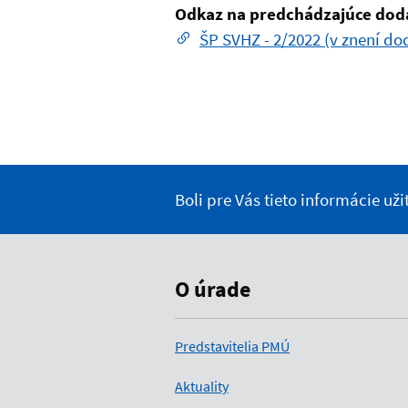
Odkaz na predchádzajúce dod
ŠP SVHZ - 2/2022 (v znení dod
Boli pre Vás tieto informácie už
O úrade
Predstavitelia PMÚ
Aktuality