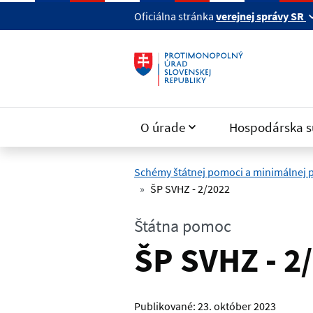
Preskočiť na hlavný obsah
Oficiálna stránka
verejnej správy SR
O úrade
Hospodárska s
Schémy štátnej pomoci a minimálnej
ŠP SVHZ - 2/2022
Štátna pomoc
ŠP SVHZ - 2
Publikované:
23. október 2023