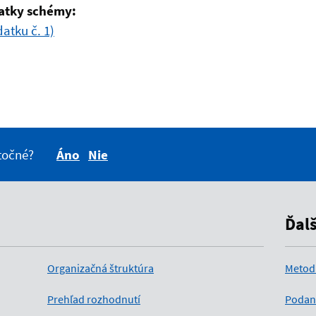
atky schémy:
atku č. 1)
itočné?
Áno
Nie
Ďal
Organizačná štruktúra
Metod
Prehľad rozhodnutí
Podan