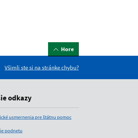
Hore
Všimli ste si na stránke chybu?
šie odkazy
ické usmernenia pre štátnu pomoc
ie podnetu