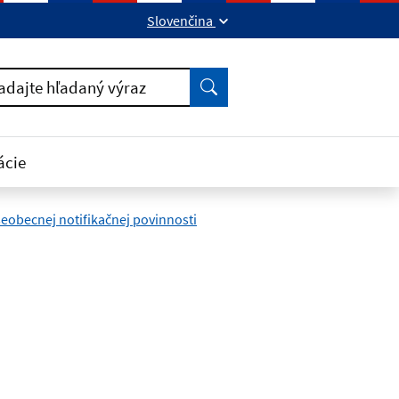
Slovenčina
ok
kedIn
Vyhľadať
adajte hľadaný výraz
ácie
eobecnej notifikačnej povinnosti