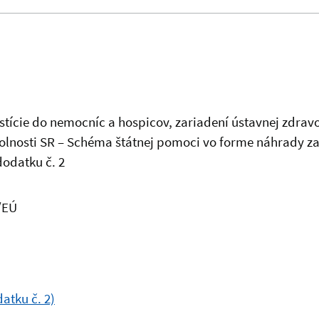
tície do nemocníc a hospicov, zariadení ústavnej zdravotn
olnosti SR – Schéma štátnej pomoci vo forme náhrady z
odatku č. 2
/EÚ
atku č. 2)