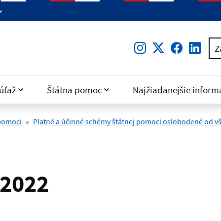
Instagram
Twitter
Facebo
Lin
Z
úťaž
Štátna pomoc
Najžiadanejšie inform
 pomoci
Platné a účinné schémy štátnej pomoci oslobodené od vš
/2022