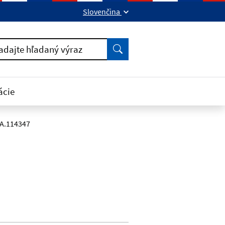
Slovenčina
ok
kedIn
Vyhľadať
adajte hľadaný výraz
ácie
A.114347