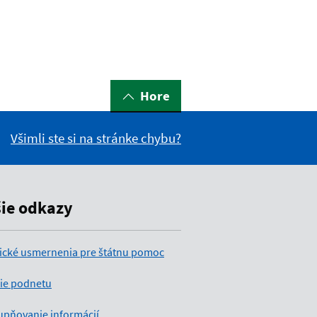
Hore
Všimli ste si na stránke chybu?
šie odkazy
ické usmernenia pre štátnu pomoc
ie podnetu
upňovanie informácií