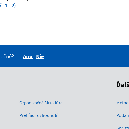
. 1 - 2)
itočné?
Áno
Nie
Ďal
Organizačná štruktúra
Metod
Prehľad rozhodnutí
Podan
Spríst