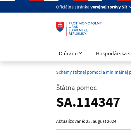
Preskočiť na hlavný obsah
Oficiálna stránka
verejnej správy SR
O úrade
Hospodárska s
Schémy štátnej pomoci a minimálnej
Štátna pomoc
SA.114347
Aktualizované:
23. august 2024