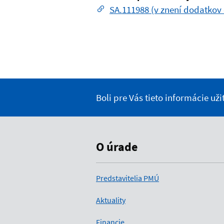
SA.111988 (v znení dodatkov č
Boli pre Vás tieto informácie už
O úrade
Predstavitelia PMÚ
Aktuality
Financie