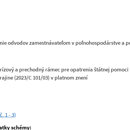
enie odvodov zamestnávateľom v poľnohospodárstve a po
rízový a prechodný rámec pre opatrenia štátnej pomoci
rajine (2023/C 101/03) v platnom znení
. 1 - 3)
atky schémy: