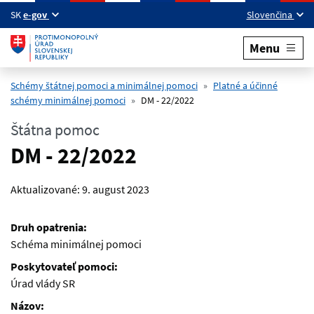
Preskočiť na hlavný obsah
SK
e-gov
Slovenčina
Menu
Schémy štátnej pomoci a minimálnej pomoci
Platné a účinné
schémy minimálnej pomoci
DM - 22/2022
Štátna pomoc
DM - 22/2022
Aktualizované:
9. august 2023
Druh opatrenia:
Schéma minimálnej pomoci
Poskytovateľ pomoci:
Úrad vlády SR
Názov: