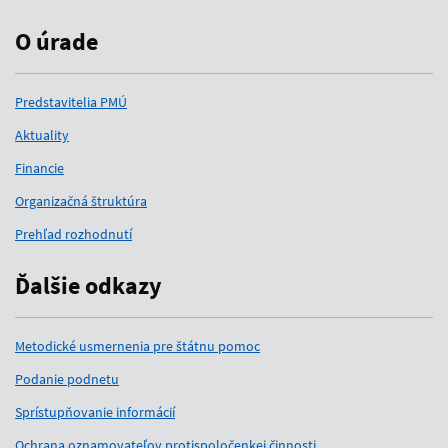
O úrade
Predstavitelia PMÚ
Aktuality
Financie
Organizačná štruktúra
Prehľad rozhodnutí
Ďalšie odkazy
Metodické usmernenia pre štátnu pomoc
Podanie podnetu
Sprístupňovanie informácií
Ochrana oznamovateľov protispoločenkej činnosti