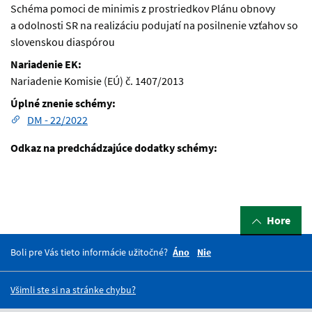
Schéma pomoci de minimis z prostriedkov Plánu obnovy
a odolnosti SR na realizáciu podujatí na posilnenie vzťahov so
slovenskou diaspórou
Nariadenie EK:
Nariadenie Komisie (EÚ) č. 1407/2013
Úplné znenie schémy:
DM - 22/2022
Odkaz na predchádzajúce dodatky schémy:
Hore
Boli pre Vás tieto informácie užitočné?
Áno
Nie
Všimli ste si na stránke chybu?