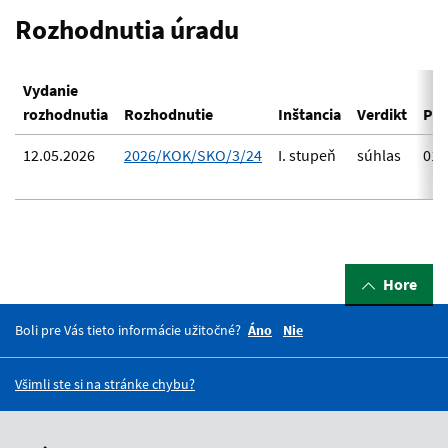
Rozhodnutia úradu
Vydanie
rozhodnutia
Rozhodnutie
Inštancia
Verdikt
Prá
12.05.2026
2026/KOK/SKO/3/24
I. stupeň
súhlas
01.
Hore
Boli pre Vás tieto informácie užitočné?
Áno
Nie
Všimli ste si na stránke chybu?