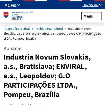
Preskočiť na hlavný obsah
SK
e-gov
Slovenčina
Menu
Hospodárska súťaž
Prehľad rozhodnutí
Industria Novum
Slovakia, a.s., Bratislava; ENVIRAL, a.s., Leopoldov; G.O PARTICIPAÇÕES
LTDA., Pompeu, Brazília
Konanie
Industria Novum Slovakia,
a.s., Bratislava; ENVIRAL,
a.s., Leopoldov; G.O
PARTICIPAÇÕES LTDA.,
Pompeu, Brazília