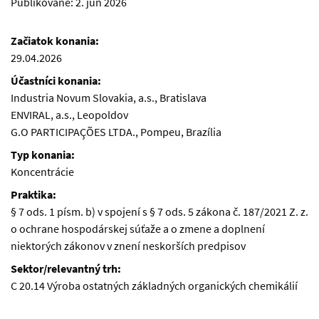
Publikované:
2. jún 2026
Začiatok konania:
29.04.2026
Účastníci konania:
Industria Novum Slovakia, a.s., Bratislava
ENVIRAL, a.s., Leopoldov
G.O PARTICIPAÇÕES LTDA., Pompeu, Brazília
Typ konania:
Koncentrácie
Praktika:
§ 7 ods. 1 písm. b) v spojení s § 7 ods. 5 zákona č. 187/2021 Z. z.
o ochrane hospodárskej súťaže a o zmene a doplnení
niektorých zákonov v znení neskorších predpisov
Sektor/relevantný trh:
C 20.14 Výroba ostatných základných organických chemikálií