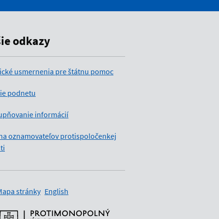
šie odkazy
ické usmernenia pre štátnu pomoc
ie podnetu
upňovanie informácií
na oznamovateľov protispoločenkej
ti
Mapa stránky
English