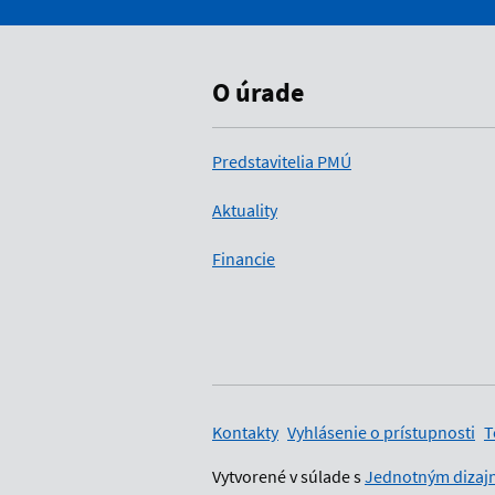
O úrade
Predstavitelia PMÚ
Aktuality
Financie
Pomocné odkaz
Kontakty
Vyhlásenie o prístupnosti
T
Vytvorené v súlade s
Jednotným dizajn