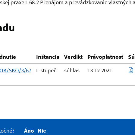
árskej praxe L 68.2 Prenájom a prevádzkovanie vlastných 
adu
dnutie
Inštancia
Verdikt
Právoplatnosť
Sú
KOK/SKO/3/67
I. stupeň
súhlas
13.12.2021
itočné?
Áno
Nie