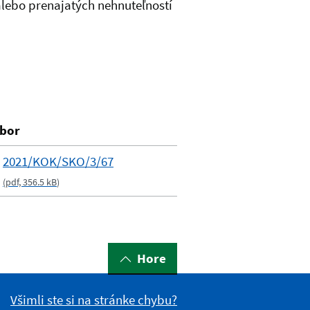
alebo prenajatých nehnuteľností
bor
2021/KOK/SKO/3/67
(
pdf, 356.5 kB
)
Hore
Všimli ste si na stránke chybu?