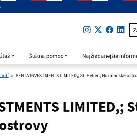
Instagram
Twitter
Facebo
Lin
Z
úťaž
Štátna pomoc
Najžiadanejšie inform
nutí
PENTA INVESTMENTS LIMITED,; St. Helier,; Normanské ostr
TMENTS LIMITED,; St.
ostrovy