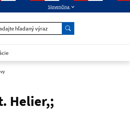
Slovenčina
ok
kedIn
Vyhľadať
adajte hľadaný výraz
ácie
ovy
 Helier,;