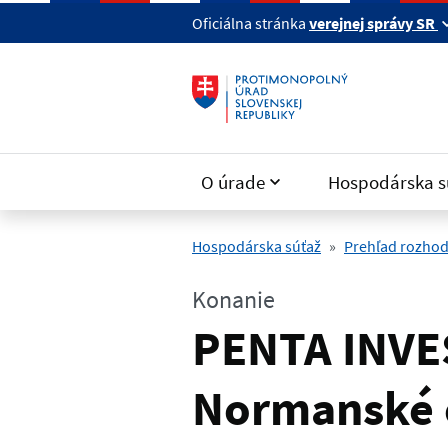
Preskočiť na hlavný obsah
Oficiálna stránka
verejnej správy SR
O úrade
Hospodárska s
Hospodárska súťaž
Prehľad rozhod
Konanie
PENTA INVES
Normanské 