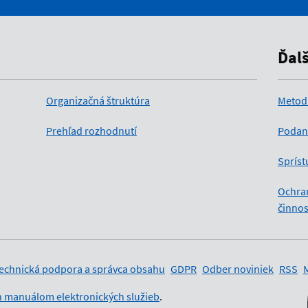
Ďal
Organizačná štruktúra
Metod
Prehľad rozhodnutí
Podan
Spríst
Ochra
činnos
y
echnická podpora a správca obsahu
GDPR
Odber noviniek
RSS
 manuálom elektronických služieb
.