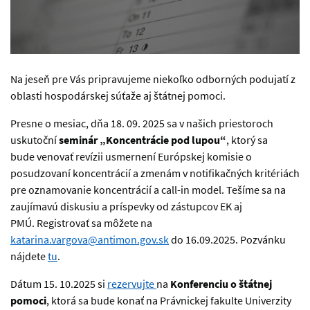
kalendár
Na jeseň pre Vás pripravujeme niekoľko odborných podujatí z
oblasti hospodárskej súťaže aj štátnej pomoci.
Presne o mesiac, dňa 18. 09. 2025 sa v našich priestoroch
uskutoční
seminár „Koncentrácie pod lupou“
, ktorý sa
bude venovať revízii usmernení Európskej komisie o
posudzovaní koncentrácií a zmenám v notifikačných kritériách
pre oznamovanie koncentrácií a call-in model. Tešíme sa na
zaujímavú diskusiu a príspevky od zástupcov EK aj
PMÚ.
Registrovať sa môžete na
katarina.vargova@antimon.gov.sk
do 16.09.2025.
Pozvánku
nájdete
tu
.
Dátum 15. 10.2025 si
rezervujte
na
Konferenciu o štátnej
pomoci
, ktorá sa bude konať na Právnickej fakulte Univerzity