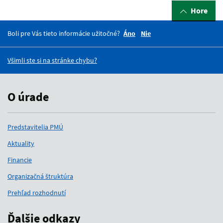
Hore
Boli pre Vás tieto informácie užitočné?
Áno
Nie
Všimli ste si na stránke chybu?
O úrade
Predstavitelia PMÚ
Aktuality
Financie
Organizačná štruktúra
Prehľad rozhodnutí
Ďalšie odkazy