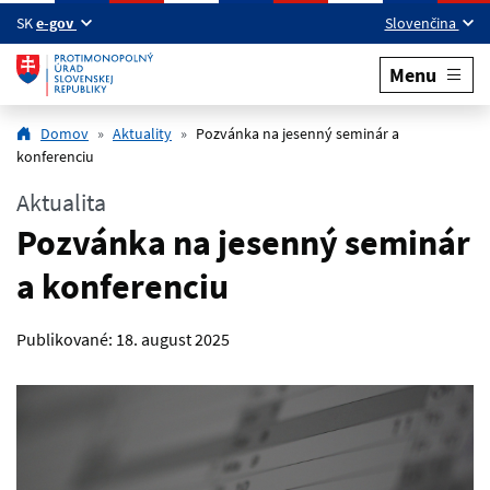
Preskočiť na hlavný obsah
SK
e-gov
Slovenčina
Menu
Domov
Aktuality
Pozvánka na jesenný seminár a
konferenciu
Aktualita
Pozvánka na jesenný seminár
a konferenciu
Publikované:
18. august 2025