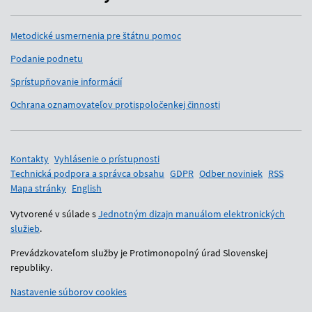
Metodické usmernenia pre štátnu pomoc
Podanie podnetu
Sprístupňovanie informácií
Ochrana oznamovateľov protispoločenkej činnosti
Pomocné odkazy
Kontakty
Vyhlásenie o prístupnosti
Technická podpora a správca obsahu
GDPR
Odber noviniek
RSS
Mapa stránky
English
Vytvorené v súlade s
Jednotným dizajn manuálom elektronických
služieb
.
Prevádzkovateľom služby je Protimonopolný úrad Slovenskej
republiky.
Nastavenie súborov cookies