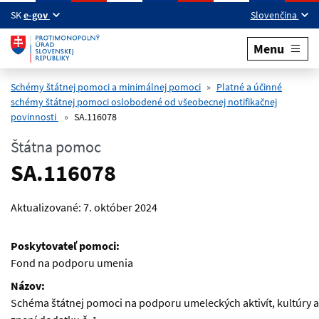
Preskočiť na hlavný obsah
SK
e-gov
Slovenčina
Menu
Schémy štátnej pomoci a minimálnej pomoci
Platné a účinné
schémy štátnej pomoci oslobodené od všeobecnej notifikačnej
povinnosti
SA.116078
Štátna pomoc
SA.116078
Aktualizované:
7. október 2024
Poskytovateľ pomoci:
Fond na podporu umenia
Názov:
Schéma štátnej pomoci na podporu umeleckých aktivít, kultúry a