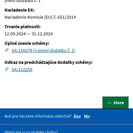
znení dodatku č. 1
Nariadenie EK:
Nariadenie Komisie (EU) č. 651/2014
Trvanie platnosti:
12.09.2024
—
31.12.2026
Úplné znenie schémy:
SA.116078 (v znení dodatku č. 1)
Odkaz na predchádzajúce dodatky schémy:
SA.112259
Hore
Boli pre Vás tieto informácie užitočné?
Áno
Nie
Všimli ste si na stránke chybu?