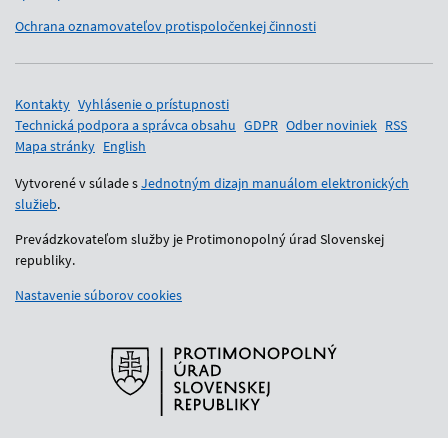
Ochrana oznamovateľov protispoločenkej činnosti
Pomocné odkazy
Kontakty
Vyhlásenie o prístupnosti
Technická podpora a správca obsahu
GDPR
Odber noviniek
RSS
Mapa stránky
English
Vytvorené v súlade s
Jednotným dizajn manuálom elektronických
služieb
.
Prevádzkovateľom služby je Protimonopolný úrad Slovenskej
republiky.
Nastavenie súborov cookies