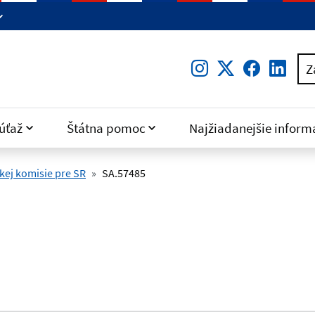
Instagram
Twitter
Facebo
Lin
Z
úťaž
Štátna pomoc
Najžiadanejšie inform
ej komisie pre SR
SA.57485