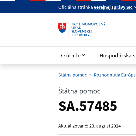
Preskočiť na hlavný obsah
Oficiálna stránka
verejnej správy SR
O úrade
Hospodárska s
Štátna pomoc
Rozhodnutia Európsk
Štátna pomoc
SA.57485
Aktualizované:
23. august 2024