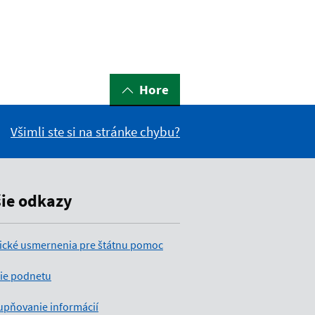
Hore
Všimli ste si na stránke chybu?
šie odkazy
ické usmernenia pre štátnu pomoc
ie podnetu
upňovanie informácií