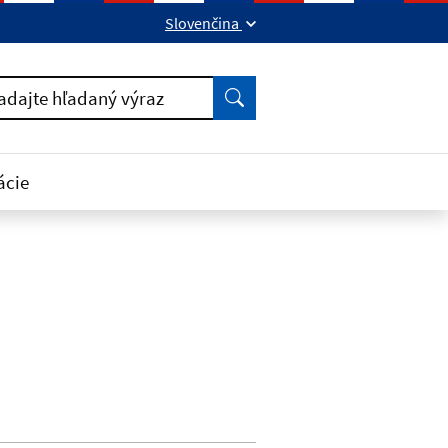
Slovenčina
ok
kedIn
Vyhľadať
adajte hľadaný výraz
ácie