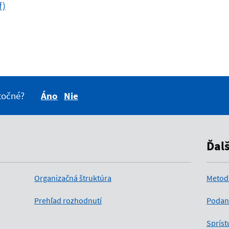
f)
itočné?
Áno
Nie
Ďal
Organizačná štruktúra
Metod
Prehľad rozhodnutí
Podan
Spríst