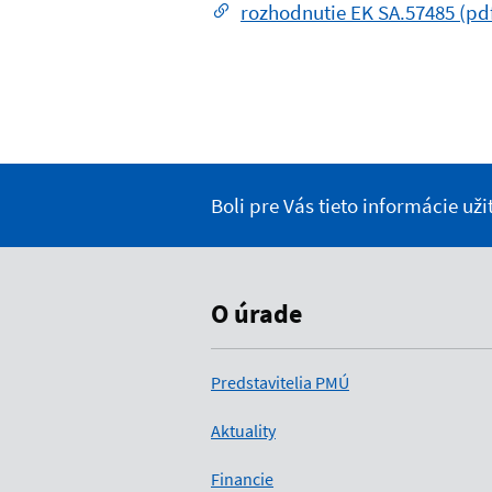
rozhodnutie EK SA.57485 (pd
Boli pre Vás tieto informácie už
O úrade
Predstavitelia PMÚ
Aktuality
Financie