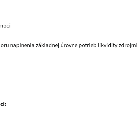
omoci
u naplnenia základnej úrovne potrieb likvidity zdrojmi 
ci: