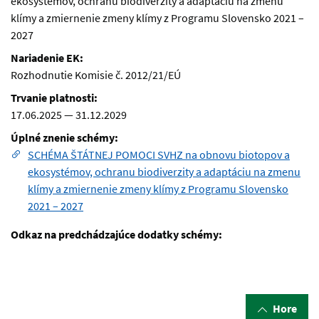
ekosystémov, ochranu biodiverzity a adaptáciu na zmenu
klímy a zmiernenie zmeny klímy z Programu Slovensko 2021 –
2027
Nariadenie EK:
Rozhodnutie Komisie č. 2012/21/EÚ
Trvanie platnosti:
17.06.2025
—
31.12.2029
Úplné znenie schémy:
SCHÉMA ŠTÁTNEJ POMOCI SVHZ na obnovu biotopov a
ekosystémov, ochranu biodiverzity a adaptáciu na zmenu
klímy a zmiernenie zmeny klímy z Programu Slovensko
2021 – 2027
Odkaz na predchádzajúce dodatky schémy:
Hore