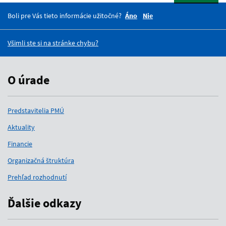
Boli pre Vás tieto informácie užitočné?
Áno
Nie
Všimli ste si na stránke chybu?
O úrade
Predstavitelia PMÚ
Aktuality
Financie
Organizačná štruktúra
Prehľad rozhodnutí
Ďalšie odkazy