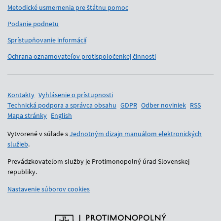
Metodické usmernenia pre štátnu pomoc
Podanie podnetu
Sprístupňovanie informácií
Ochrana oznamovateľov protispoločenkej činnosti
Pomocné odkazy
Kontakty
Vyhlásenie o prístupnosti
Technická podpora a správca obsahu
GDPR
Odber noviniek
RSS
Mapa stránky
English
Vytvorené v súlade s
Jednotným dizajn manuálom elektronických
služieb
.
Prevádzkovateľom služby je Protimonopolný úrad Slovenskej
republiky.
Nastavenie súborov cookies