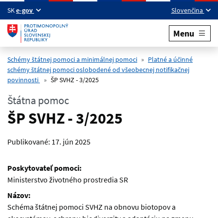
Preskočiť na hlavný obsah
SK
e-gov
Slovenčina
Menu
Schémy štátnej pomoci a minimálnej pomoci
Platné a účinné
schémy štátnej pomoci oslobodené od všeobecnej notifikačnej
povinnosti
ŠP SVHZ - 3/2025
Štátna pomoc
ŠP SVHZ - 3/2025
Publikované:
17. jún 2025
Poskytovateľ pomoci:
Ministerstvo životného prostredia SR
Názov:
Schéma štátnej pomoci SVHZ na obnovu biotopov a