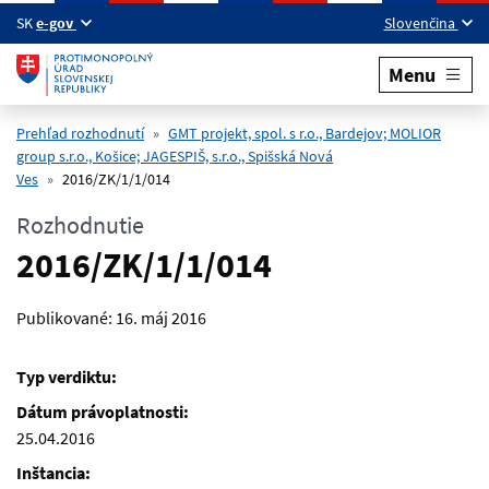
Preskočiť na hlavný obsah
SK
e-gov
Slovenčina
Menu
Prehľad rozhodnutí
GMT projekt, spol. s r.o., Bardejov; MOLIOR
group s.r.o., Košice; JAGESPIŠ, s.r.o., Spišská Nová
Ves
2016/ZK/1/1/014
Rozhodnutie
2016/ZK/1/1/014
Publikované:
16. máj 2016
Typ verdiktu:
Dátum právoplatnosti:
25.04.2016
Inštancia: