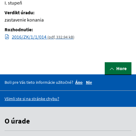
I. stupeň
Verdikt úradu:
zastavenie konania
Rozhodnutie:
2016/ZK/1/1/014
(
pdf, 332.94 kB
)
Hore
Boli pre Vás tieto informácie užitočné?
Áno
Nie
Všimli ste si na stránke chybu?
O úrade