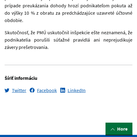
prípade preukázania dohody hrozí podnikateľom pokuta až
do výšky 10 % z obratu za predchádzajúce uzavreté účtovné
obdobie.
Skutočnosť, že PMÚ uskutočnil inšpekcie ešte neznamená, že
podnikatelia porušili súťažné pravidlá ani neprejudikuje
závery prešetrovania.
Šíriť informáciu
Twitter
Facebook
LinkedIn
Hore