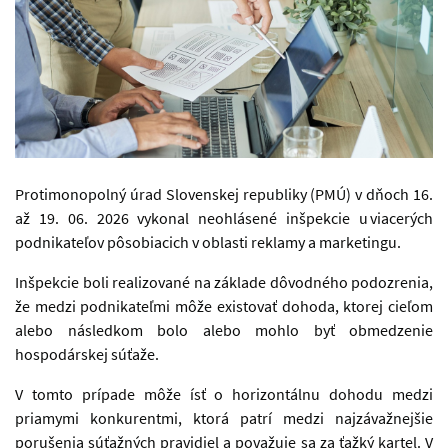
človek píšuci na počítači
Protimonopolný úrad Slovenskej republiky (PMÚ) v dňoch 16.
až 19. 06. 2026 vykonal neohlásené inšpekcie u viacerých
podnikateľov pôsobiacich v oblasti reklamy a marketingu.
Inšpekcie boli realizované na základe dôvodného podozrenia,
že medzi podnikateľmi môže existovať dohoda, ktorej cieľom
alebo následkom bolo alebo mohlo byť obmedzenie
hospodárskej súťaže.
V tomto prípade môže ísť o horizontálnu dohodu medzi
priamymi konkurentmi, ktorá patrí medzi najzávažnejšie
porušenia súťažných pravidiel a považuje sa za ťažký kartel. V