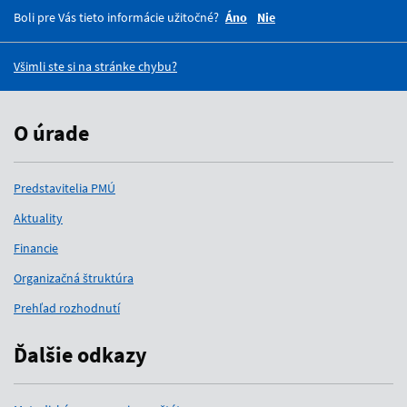
Boli pre Vás tieto informácie užitočné?
Áno
Nie
Všimli ste si na stránke chybu?
O úrade
Predstavitelia PMÚ
Aktuality
Financie
Organizačná štruktúra
Prehľad rozhodnutí
Ďalšie odkazy