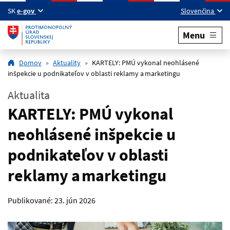
Preskočiť na hlavný obsah
SK
e-gov
Slovenčina
Menu
Domov
Aktuality
KARTELY: PMÚ vykonal neohlásené
inšpekcie u podnikateľov v oblasti reklamy a marketingu
Aktualita
KARTELY: PMÚ vykonal
neohlásené inšpekcie u
podnikateľov v oblasti
reklamy a marketingu
Publikované:
23. jún 2026