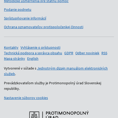
Metodické usmernenia pre štátnu pomoc
Podanie podnetu
Sprístupňovanie informácií
Ochrana oznamovateľov protispoločenkej činnosti
Pomocné odkazy
Kontakty
Vyhlásenie o prístupnosti
Technická podpora a správca obsahu
GDPR
Odber noviniek
RSS
Mapa stránky
English
Vytvorené v súlade s
Jednotným dizajn manuálom elektronických
služieb
.
Prevádzkovateľom služby je Protimonopolný úrad Slovenskej
republiky.
Nastavenie súborov cookies