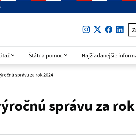
Instagram
Twitter
Facebo
Lin
Z
úťaž
Štátna pomoc
Najžiadanejšie inform
ýročnú správu za rok 2024
ýročnú správu za rok