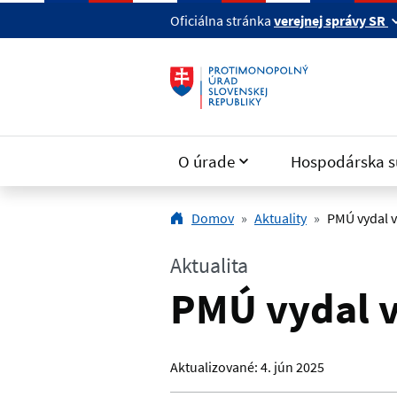
Preskočiť na hlavný obsah
Oficiálna stránka
verejnej správy SR
O úrade
Hospodárska s
Domov
Aktuality
PMÚ vydal v
Aktualita
PMÚ vydal v
Aktualizované:
4. jún 2025