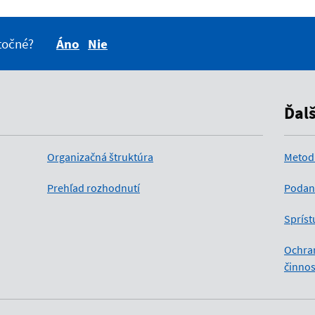
itočné?
Áno
Nie
Ďal
Organizačná štruktúra
Metod
Prehľad rozhodnutí
Podan
Spríst
Ochra
činnos