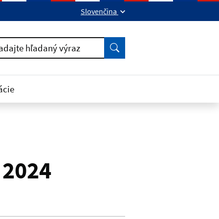
Slovenčina
ok
kedIn
Vyhľadať
adajte hľadaný výraz
ácie
 2024