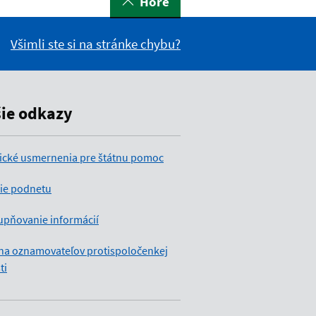
Hore
Všimli ste si na stránke chybu?
šie odkazy
ické usmernenia pre štátnu pomoc
ie podnetu
upňovanie informácií
na oznamovateľov protispoločenkej
ti