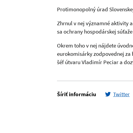
Promote Your Business (3)
Protimonopolný úrad Slovenskej
Zhrnul v nej významné aktivity a
sa ochrany hospodárskej súťaže 
Okrem toho v nej nájdete úvodn
eurokomisárky zodpovednej za 
šéf útvaru Vladimír Peciar a doz
Šíriť informáciu
Twitter