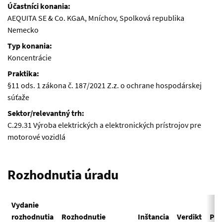
Účastníci konania:
AEQUITA SE & Co. KGaA, Mníchov, Spolková republika
Nemecko
Typ konania:
Koncentrácie
Praktika:
§11 ods. 1 zákona č. 187/2021 Z.z. o ochrane hospodárskej
súťaže
Sektor/relevantný trh:
C.29.31 Výroba elektrických a elektronických prístrojov pre
motorové vozidlá
Rozhodnutia úradu
Vydanie
rozhodnutia
Rozhodnutie
Inštancia
Verdikt
Prá