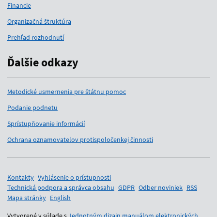
Financie
Organizačná štruktúra
Prehľad rozhodnutí
Ďalšie odkazy
Metodické usmernenia pre štátnu pomoc
Podanie podnetu
Sprístupňovanie informácií
Ochrana oznamovateľov protispoločenkej činnosti
Pomocné odkazy
Kontakty
Vyhlásenie o prístupnosti
Technická podpora a správca obsahu
GDPR
Odber noviniek
RSS
Mapa stránky
English
Vytvorené v súlade s
Jednotným dizajn manuálom elektronických