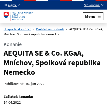
Preskočiť na hlavný obsah
SK
e-gov
Slovenčina
Menu
Hospodárska súťaž
Prehľad rozhodnutí
AEQUITA SE & Co. KGaA,
Mníchov, Spolková republika Nemecko
Konanie
AEQUITA SE & Co. KGaA,
Mníchov, Spolková republika
Nemecko
Publikované:
10. jún 2022
Začiatok konania:
14.04.2022