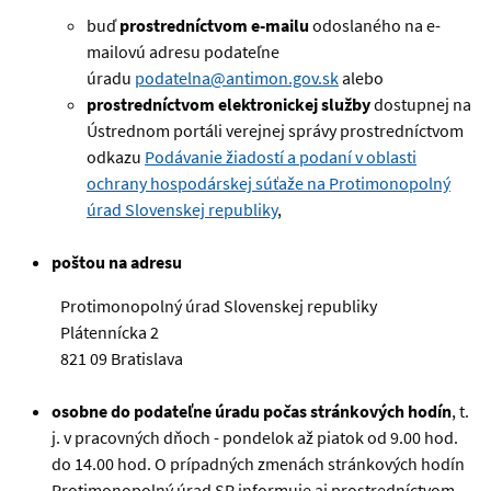
buď
prostredníctvom e-mailu
odoslaného na e-
mailovú adresu podateľne
úradu
podatelna@antimon.gov.sk
alebo
prostredníctvom elektronickej služby
dostupnej na
Ústrednom portáli verejnej správy prostredníctvom
odkazu
Podávanie žiadostí a podaní v oblasti
ochrany hospodárskej súťaže na Protimonopolný
úrad Slovenskej republiky
,
poštou na adresu
Protimonopolný úrad Slovenskej republiky
Plátennícka 2
821 09 Bratislava
osobne do podateľne úradu počas stránkových hodín
, t.
j. v pracovných dňoch - pondelok až piatok od 9.00 hod.
do 14.00 hod. O prípadných zmenách stránkových hodín
Protimonopolný úrad SR informuje aj prostredníctvom