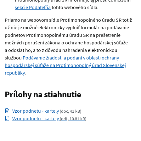
sekcie Podateľňa
tohto webového sídla.
Priamo na webovom sídle Protimonopolného úradu SR totiž
už nie je možné elektronicky vyplniť formulár na podávanie
podnetov Protimonopolnému úradu SR na prešetrenie
možných porušení zákona o ochrane hospodárskej súťaže
a odoslať ho, a to z dôvodu nahradenia elektronickou
službou
Podávanie žiadostí a podaní v oblasti ochrany
hospodárskej súťaže na Protimonopolný úrad Slovenskej
republiky
.
Prílohy na stiahnutie
Vzor podnetu - kartely
(
doc, 41 kB
)
Vzor podnetu - kartely
(
odt, 10.81 kB
)