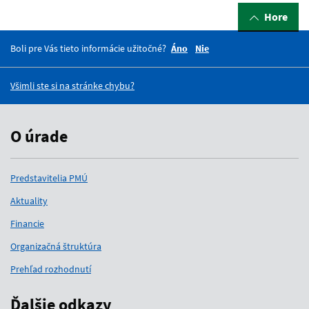
Hore
Boli pre Vás tieto informácie užitočné?
Áno
Nie
Všimli ste si na stránke chybu?
O úrade
Predstavitelia PMÚ
Aktuality
Financie
Organizačná štruktúra
Prehľad rozhodnutí
Ďalšie odkazy