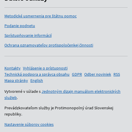
Metodické usmernenia pre štátnu pomoc
Podanie podnetu
Sprístupňovanie informácií
Ochrana oznamovateľov protispoločenkej činnosti
Pomocné odkazy
Kontakty
Vyhlásenie o prístupnosti
Technická podpora a správca obsahu
GDPR
Odber noviniek
RSS
Mapa stránky
English
Vytvorené v súlade s
Jednotným dizajn manuálom elektronických
služieb
.
Prevádzkovateľom služby je Protimonopolný úrad Slovenskej
republiky.
Nastavenie súborov cookies