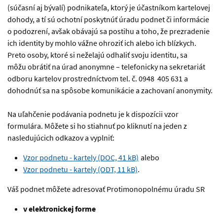
(súčasní aj bývalí) podnikateľa, ktorý je účastníkom kartelovej
dohody, a tí sú ochotní poskytnúť úradu podnet či informácie
o podozrení, avšak obávajú sa postihu a toho, že prezradenie
ich identity by mohlo vážne ohroziť ich alebo ich blízkych.
Preto osoby, ktoré si neželajú odhaliť svoju identitu, sa
môžu obrátiť na úrad anonymne – telefonicky na sekretariát
odboru kartelov prostredníctvom tel. č. 0948 405 631 a
dohodnúť sa na spôsobe komunikácie a zachovaní anonymity.
Na uľahčenie podávania podnetu je k dispozícii
vzor
formulára. Môžete si ho stiahnuť po kliknutí na jeden z
nasledujúcich odkazov a vyplniť:
Vzor podnetu - kartely (DOC, 41 kB)
alebo
Vzor podnetu - kartely (ODT, 11 kB)
.
Váš podnet môžete adresovať Protimonopolnému úradu SR
v elektronickej forme