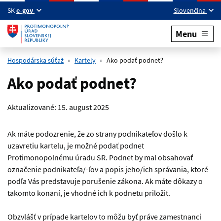
Preskočiť na hlavný obsah
SK
e-gov
Slovenčina
Menu
Hospodárska súťaž
Kartely
Ako podať podnet?
Ako podať podnet?
Aktualizované:
15. august 2025
Ak máte podozrenie, že zo strany podnikateľov došlo k
uzavretiu kartelu, je možné podať podnet
Protimonopolnému úradu SR. Podnet by mal obsahovať
označenie podnikateľa/-ľov a popis jeho/ich správania, ktoré
podľa Vás predstavuje porušenie zákona. Ak máte dôkazy o
takomto konaní, je vhodné ich k podnetu priložiť.
Obzvlášť v prípade kartelov to môžu byť práve zamestnanci