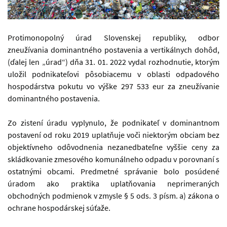
skladka a tažke vozidlá
Protimonopolný úrad Slovenskej republiky, odbor
zneužívania dominantného postavenia a vertikálnych dohôd,
(ďalej len „úrad“) dňa 31. 01. 2022 vydal rozhodnutie, ktorým
uložil podnikateľovi pôsobiacemu v oblasti odpadového
hospodárstva pokutu vo výške 297 533 eur za zneužívanie
dominantného postavenia.
Zo zistení úradu vyplynulo, že podnikateľ v dominantnom
postavení od roku 2019 uplatňuje voči niektorým obciam bez
objektívneho odôvodnenia nezanedbateľne vyššie ceny za
skládkovanie zmesového komunálneho odpadu v porovnaní s
ostatnými obcami. Predmetné správanie bolo posúdené
úradom ako praktika uplatňovania neprimeraných
obchodných podmienok v zmysle § 5 ods. 3 písm. a) zákona o
ochrane hospodárskej súťaže.